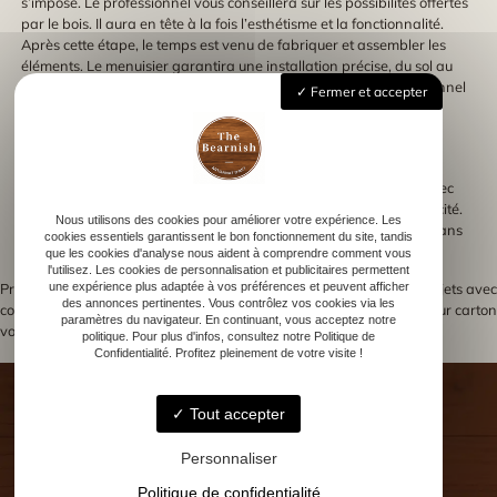
s’impose. Le professionnel vous conseillera sur les possibilités offertes
par le bois. Il aura en tête à la fois l’esthétisme et la fonctionnalité.
Après cette étape, le temps est venu de fabriquer et assembler les
éléments. Le menuisier garantira une installation précise, du sol au
plafond. Lorsque votre penderie sera enfin en place, le professionnel
Fermer et accepter
ajoutera les derniers détails soignés.
Le rendu final doit correspondre à vos attentes initiales. Les
ajustements se font rapidement pour vous satisfaire entièrement.
Vous pourrez ainsi profiter d’un rangement sur mesure, conçu avec
soin. Assurément, votre intérieur gagne en esthétique et en praticité.
Nous utilisons des cookies pour améliorer votre expérience. Les
Faire appel à un seul expert vous garantit un projet bien mené, sans
cookies essentiels garantissent le bon fonctionnement du site, tandis
accroc.
que les cookies d'analyse nous aident à comprendre comment vous
l'utilisez. Les cookies de personnalisation et publicitaires permettent
une expérience plus adaptée à vos préférences et peuvent afficher
Previous:
Coupe de foot personnalisé :
Next:
Idées créatives de projets avec
des annonces pertinentes. Vous contrôlez vos cookies via les
comment choisir le bon trophée pour
la gravure laser sur carton
Navigation
paramètres du navigateur. En continuant, vous acceptez notre
votre événement
politique. Pour plus d'infos, consultez notre Politique de
Confidentialité. Profitez pleinement de votre visite !
de
l’article
Tout accepter
Personnaliser
Accueil
Menuisier Ébéniste
Politique de confidentialité