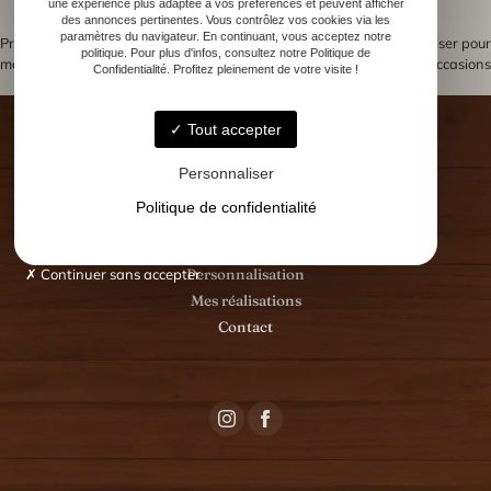
une expérience plus adaptée à vos préférences et peuvent afficher
chaque étape.
des annonces pertinentes. Vous contrôlez vos cookies via les
paramètres du navigateur. En continuant, vous acceptez notre
Previous:
Découvrir l’histoire du
Next:
Coupe a personnaliser pour
politique. Pour plus d'infos, consultez notre Politique de
mousqueton grave
toutes les occasions
Confidentialité. Profitez pleinement de votre visite !
Navigation
de
Tout accepter
l’article
Personnaliser
Accueil
Politique de confidentialité
Menuisier Ébéniste
Vos événements
Continuer sans accepter
Personnalisation
Mes réalisations
Contact