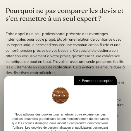
Pourquoi ne pas comparer les devis et
s’en remettre à un seul expert ?
Faire appel à un seul professionnel présente des avantages
indéniables pour votre projet. Établir une relation de confiance avec
un expert unique permet d’assurer une communication fluide et une
compréhension précise de vos besoins. Ce spécialiste dédiera son
attention exclusivement à votre projet, garantissant une cohérence
esthétique de bout en bout. Travailler avec une seule personne facilite
les ajustements en cours de réalisation. Cela évitera les erreurs dues à
des directives contradictoires.
Fermer et accepter
Un unique professionnel connaît bien les spécificités de votre projet et
peut mieux gérer les imprévus. De plus, il offre souvent une plus
grande disponibilité pour discuter des modifications. En s’en
remettant à un expert, vous bénéficiez d’un suivi personnalisé. Cela
optimise le déroulement et la qualité de votre bibliothèque sur mesure.
Les ajustements apportés seront également plus homogènes et
Nous utilisons des cookies pour améliorer votre expérience. Les
proches de l’initial. Enfin, le choix d’un seul professionnel réduit les
cookies essentiels garantissent le bon fonctionnement du site, tandis
délais de réalisation, puisque le flux de travail reste ininterrompu.
que les cookies d'analyse nous aident à comprendre comment vous
L’efficacité et la cohérence globale du projet ressurgissent ainsi à
l'utilisez. Les cookies de personnalisation et publicitaires permettent