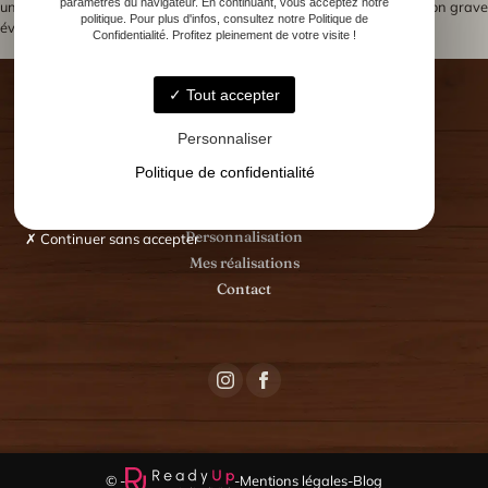
paramètres du navigateur. En continuant, vous acceptez notre
une coupe à personnaliser lors d’un
mousqueton grave
Navigation
politique. Pour plus d'infos, consultez notre Politique de
événement
Confidentialité. Profitez pleinement de votre visite !
de
l’article
Tout accepter
Personnaliser
Accueil
Politique de confidentialité
Menuisier Ébéniste
Vos événements
Personnalisation
Continuer sans accepter
Mes réalisations
Contact
© -
-
Mentions légales
-
Blog