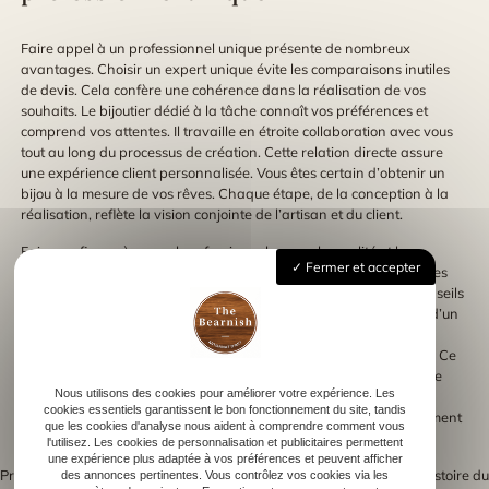
Faire appel à un professionnel unique présente de nombreux
avantages. Choisir un expert unique évite les comparaisons inutiles
de devis. Cela confère une cohérence dans la réalisation de vos
souhaits. Le bijoutier dédié à la tâche connaît vos préférences et
comprend vos attentes. Il travaille en étroite collaboration avec vous
tout au long du processus de création. Cette relation directe assure
une expérience client personnalisée. Vous êtes certain d’obtenir un
bijou à la mesure de vos rêves. Chaque étape, de la conception à la
réalisation, reflète la vision conjointe de l’artisan et du client.
Faire confiance à un seul professionnel assure la qualité et la
Fermer et accepter
cohérence du travail. Un bijoutier exclusif dispose des compétences
nécessaires pour répondre à toutes vos exigences. Il offre des conseils
précieux sur les choix esthétiques et techniques. Vous bénéficiez d’un
suivi personnalisé et d’une communication fluide. Cela évite les
intermédiaires et garantit une exécution conforme à vos attentes. Ce
partenariat unique crée une relation de confiance précieuse. Votre
Nous utilisons des cookies pour améliorer votre expérience. Les
bijou gravé devient ainsi une pièce unique, issue d’une expertise
cookies essentiels garantissent le bon fonctionnement du site, tandis
reconnue et d’une compréhension mutuelle des désirs. L’engagement
que les cookies d'analyse nous aident à comprendre comment vous
d’un professionnel vous garantit la perfection de l’ouvrage final.
l'utilisez. Les cookies de personnalisation et publicitaires permettent
une expérience plus adaptée à vos préférences et peuvent afficher
Previous:
Idées créatives pour offrir
Next:
Découvrir l’histoire du
des annonces pertinentes. Vous contrôlez vos cookies via les