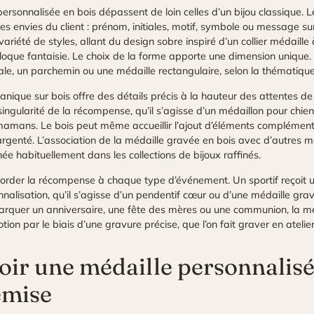
 personnalisée en bois dépassent de loin celles d’un bijou classique.
 envies du client : prénom, initiales, motif, symbole ou message sur 
ariété de styles, allant du design sobre inspiré d’un collier médaill
ue fantaisie. Le choix de la forme apporte une dimension unique. On ch
 ovale, un parchemin ou une médaille rectangulaire, selon la thématiqu
nique sur bois offre des détails précis à la hauteur des attentes de
ingularité de la récompense, qu’il s’agisse d’un médaillon pour chie
s mamans. Le bois peut même accueillir l’ajout d’éléments complémen
argenté. L’association de la médaille gravée en bois avec d’autres
ée habituellement dans les collections de bijoux raffinés.
ccorder la récompense à chaque type d’événement. Un sportif reçoit 
nalisation, qu’il s’agisse d’un pendentif cœur ou d’une médaille gra
rquer un anniversaire, une fête des mères ou une communion, la mé
tion par le biais d’une gravure précise, que l’on fait graver en atelie
r une médaille personnalisée
emise