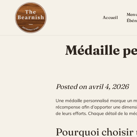
Skip
to
Menu
content
Accueil
Ébén
Médaille p
Posted on
avril 4, 2026
Une médaille personnalisé marque un mo
récompense afin d’apporter une dimension
de leurs efforts. Chaque détail de la mé
Pourquoi choisir