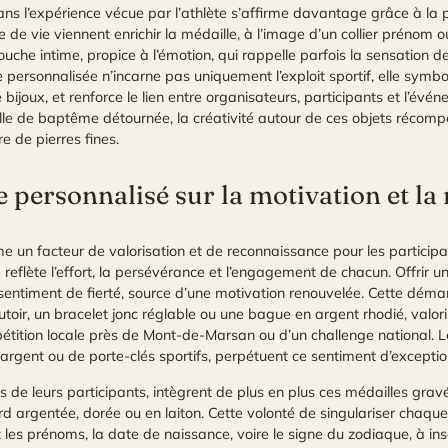
ns l’expérience vécue par l’athlète s’affirme davantage grâce à la po
e de vie viennent enrichir la médaille, à l’image d’un collier prénom 
he intime, propice à l’émotion, qui rappelle parfois la sensation de
personnalisée n’incarne pas uniquement l’exploit sportif, elle symb
bijoux, et renforce le lien entre organisateurs, participants et l’évé
ille de baptême détournée, la créativité autour de ces objets récomp
e de pierres fines.
e personnalisé sur la motivation et l
un facteur de valorisation et de reconnaissance pour les participan
e reflète l’effort, la persévérance et l’engagement de chacun. Offrir
sentiment de fierté, source d’une motivation renouvelée. Cette déma
sautoir, un bracelet jonc réglable ou une bague en argent rhodié, valo
mpétition locale près de Mont-de-Marsan ou d’un challenge national. 
 argent ou de porte-clés sportifs, perpétuent ce sentiment d’excepti
s de leurs participants, intègrent de plus en plus ces médailles gra
d argentée, dorée ou en laiton. Cette volonté de singulariser chaque
it les prénoms, la date de naissance, voire le signe du zodiaque, à ins