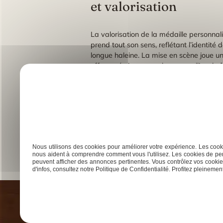
et valorisation
La valorisation de la médaille personnal
prend tout son sens, reflétant l’identit
longue haleine. La mise en scène joue un
offre un écrin ou un ruban, un collier ch
simple objet en un moment inoubliable, à 
Le trophée ou la coupe personnalisée déd
l’événement par des photographies, créa
unique : gravure du prénom, de la date, 
grand modèle de médaille à graver ou peti
l’engagement des organisateurs à offrir
chaque participant peut porter fièreme
Nous utilisons des cookies pour améliorer votre expérience. Les cooki
nous aident à comprendre comment vous l'utilisez. Les cookies de per
peuvent afficher des annonces pertinentes. Vous contrôlez vos cookies
Previous:
Personnalisez votre décoration avec un obje
d'infos, consultez notre Politique de Confidentialité. Profitez pleinement 
Navigation
de
l’article