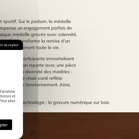
 sportif. Sur le podium, la médaille
 récompense un engagement parfois de
chaque médaille gravée avec solennité,
 attention transforme la remise d’un
et accepter
de précieusement toute la vie.
uelle. Les participants immortalisent
tit que chacun reparte avec une pièce
’adapte à la diversité des modèles :
réglable. Ce choix varié reflète
rt comme de l’environnement. Ainsi,
d'analyse
rences et
Pour plus
ext:
Art et technologie : la gravure numérique sur bois
pter