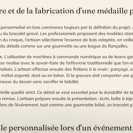
re et de la fabrication d’une médaille
ersonnalisé en bois commence toujours par la définition du projet. À c
ier ou du bracelet gravé. Les professionnels proposent des modèles st
n du croquis, l’artisan sélectionne l’essence de bois adaptée, en veill
etits détails comme sur une gourmette ou une bague de fiançailles.
e. L’utilisation de machines à commande numérique ou de lasers gar
 rivalise avec le savoir-faire de l’orfèvrerie traditionnelle que l’on 
lisés. L’artisan effectue ensuite des finitions à la main : ponçage, ap
 métal argenté, doré ou en laiton. Si la gravure doit comporter une
finesse du dessin sans sacrifier la lisibilité.
ôle qualité strict. Ce détail se veut essentiel pour la durabilité de 
remise. L’artisan prépare ensuite la présentation : écrin, boîte à bijo
 lors de l’événement, tout comme une gourmette bébé, un bracelet p
le personnalisée lors d’un événement 