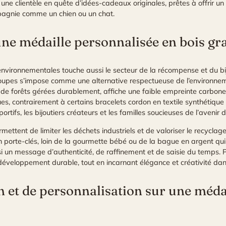
ait une clientèle en quête d’idées-cadeaux originales, prêtes à offrir 
agnie comme un chien ou un chat.
une médaille personnalisée en bois gr
vironnementales touche aussi le secteur de la récompense et du bij
coupes s’impose comme une alternative respectueuse de l’environnem
su de forêts gérées durablement, affiche une faible empreinte carbone
ques, contrairement à certains bracelets cordon en textile synthétiqu
tifs, les bijoutiers créateurs et les familles soucieuses de l’avenir d
ettent de limiter les déchets industriels et de valoriser le recyclag
 porte-clés, loin de la gourmette bébé ou de la bague en argent qui
si un message d’authenticité, de raffinement et de saisie du temps. 
veloppement durable, tout en incarnant élégance et créativité dans
on et de personnalisation sur une méda