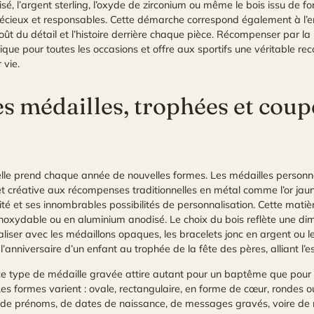
 l’argent sterling, l’oxyde de zirconium ou même le bois issu de for
récieux et responsables. Cette démarche correspond également à l’
goût du détail et l’histoire derrière chaque pièce. Récompenser par l
ue pour toutes les occasions et offre aux sportifs une véritable reco
 vie.
des médailles, trophées et coup
lle prend chaque année de nouvelles formes. Les médailles personna
 et créative aux récompenses traditionnelles en métal comme l’or jaun
ité et ses innombrables possibilités de personnalisation. Cette matièr
 inoxydable ou en aluminium anodisé. Le choix du bois reflète une di
liser avec les médaillons opaques, les bracelets jonc en argent ou l
r l’anniversaire d’un enfant au trophée de la fête des pères, alliant l
ie, ce type de médaille gravée attire autant pour un baptême que p
Les formes varient : ovale, rectangulaire, en forme de cœur, rondes o
out de prénoms, de dates de naissance, de messages gravés, voire de 