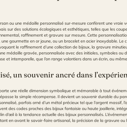
arsan
ou une médaille personnalisé sur-mesure confèrent une vraie v
ais sur des solutions écologiques et esthétiques, telles que les coup
nemental, raffinement et gravure sur mesure. Cette personnalisation 
une gourmette en or jaune, ou un bracelet en acier inoxydable. Le c
voquant le raffinement d’une collection de bijoux, la gravure minutieus
 une médaille gravée, personnalisée avec des initiales, symboles ou
et intemporelle, que l’on range volontiers dans un écrin, au même tit
isé, un souvenir ancré dans l’expérien
porte une réelle dimension symbolique et mémorable à tout événement
dépasse la simple récompense. Il devient un souvenir durable du parc
rsonnalisé, parfois orné d’un métal précieux tel que l’argent massif, l’o
ent des codes proches des bijoux fantaisie ou haute joaillerie, inté
lin d’œil à la tendance actuelle des bijoux personnalisés. L’événement 
nt en avant le savoir-faire artisanal, la précision de la gravure ou l