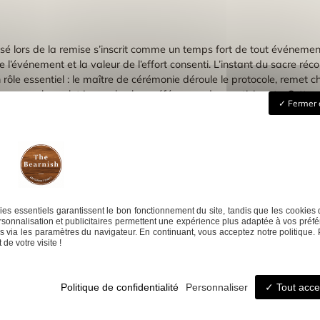
isé lors de la remise s’inscrit comme un temps fort de tout événement
é de l’événement et la valeur de l’effort consenti. L’instant du sacre
 rôle essentiel : le maître de cérémonie déroule le protocole, remet 
aîne ou un bracelet jonc selon les préférences des participants. Cette
Fermer 
l’instar d’un bijou en or ou d’un pendentif personnalisé que l’on gar
iée au vainqueur ajoute une dimension collective à l’émotion individ
nt des souvenirs intenses. La personnalisation des médailles garan
de la spécialité sportive ou du club. Même l’organisation logistique s
te plaque militaire, pendentif sur chaîne forçat ou bracelet en cuir 
 un cadeau original, personnalisé et respectueux des valeurs du spo
nt sa médaille personnalisé, comme
es essentiels garantissent le bon fonctionnement du site, tandis que les cookies 
sonnalisation et publicitaires permettent une expérience plus adaptée à vos préfé
 via les paramètres du navigateur. En continuant, vous acceptez notre politique. 
t bois gravé
N
de votre visite !
Politique de confidentialité
Personnaliser
Tout acce