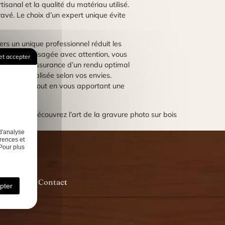
isanal et la qualité du matériau utilisé.
gravé. Le choix d’un expert unique évite
rs un unique professionnel réduit les
tion est envisagée avec attention, vous
et accepter
représente l’assurance d’un rendu optimal
re, personnalisée selon vos envies.
estissement tout en vous apportant une
Next:
Découvrez l’art de la gravure photo sur bois
d'analyse
rences et
Pour plus
isations
Contact
pter