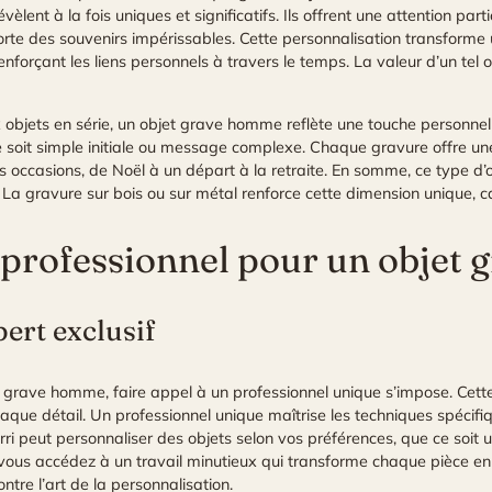
vèlent à la fois uniques et significatifs. Ils offrent une attention par
rte des souvenirs impérissables. Cette personnalisation transforme 
renforçant les liens personnels à travers le temps. La valeur d’un tel 
objets en série, un objet grave homme reflète une touche personnell
le soit simple initiale ou message complexe. Chaque gravure offre une
s occasions, de Noël à un départ à la retraite. En somme, ce type d’o
. La gravure sur bois ou sur métal renforce cette dimension unique, 
 professionnel pour un objet
ert exclusif
t grave homme, faire appel à un professionnel unique s’impose. Cett
haque détail. Un professionnel unique maîtrise les techniques spécif
rri peut personnaliser des objets selon vos préférences, que ce soit 
 vous accédez à un travail minutieux qui transforme chaque pièce e
ontre l’art de la personnalisation.