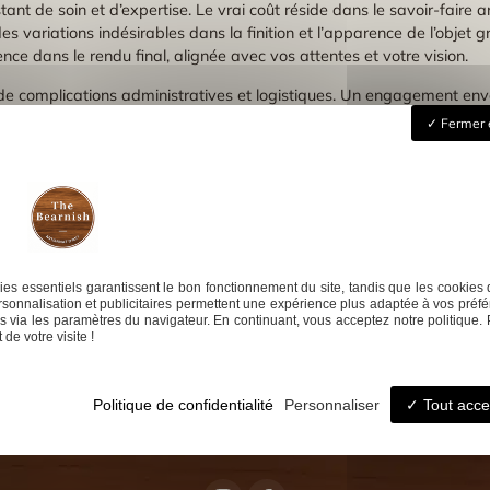
nt de soin et d’expertise. Le vrai coût réside dans le savoir-faire art
es variations indésirables dans la finition et l’apparence de l’objet 
nce dans le rendu final, alignée avec vos attentes et votre vision.
de complications administratives et logistiques. Un engagement enve
cte et simplifiée. Cela signifie que chaque demande de personnalisa
Fermer 
 confusion de multiples interlocuteurs. Préférer un seul spécialiste 
qui vous permet de faire plaisir avec une création de qualité supérieu
ul expert optimise non seulement le résultat, mais protège votre inv
sions
es essentiels garantissent le bon fonctionnement du site, tandis que les cookies 
sonnalisation et publicitaires permettent une expérience plus adaptée à vos préfé
 via les paramètres du navigateur. En continuant, vous acceptez notre politique. 
de votre visite !
er Ébéniste
Vos événements
Personnalisation
Mes réal
Politique de confidentialité
Personnaliser
Tout acce