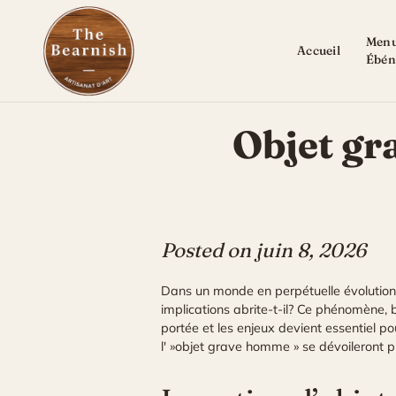
Skip
to
Menu
content
Accueil
Ébén
Objet gra
Posted on
juin 8, 2026
Dans un monde en perpétuelle évolution, 
implications abrite-t-il? Ce phénomène,
portée et les enjeux devient essentiel po
l' »objet grave homme » se dévoileront 