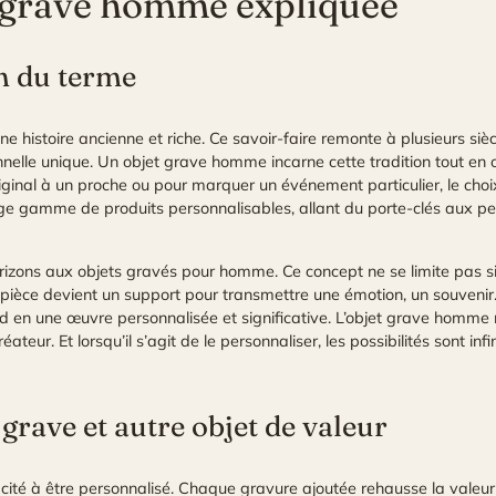
t grave homme expliquée
on du terme
ne histoire ancienne et riche. Ce savoir-faire remonte à plusieurs si
elle unique. Un objet grave homme incarne cette tradition tout en 
ginal à un proche ou pour marquer un événement particulier, le choi
arge gamme de produits personnalisables, allant du porte-clés aux pend
 horizons aux objets gravés pour homme. Ce concept ne se limite pas 
ièce devient un support pour transmettre une émotion, un souvenir. 
 en une œuvre personnalisée et significative. L’objet grave homme n
éateur. Et lorsqu’il s’agit de le personnaliser, les possibilités sont i
 grave et autre objet de valeur
cité à être personnalisé. Chaque gravure ajoutée rehausse la valeur 