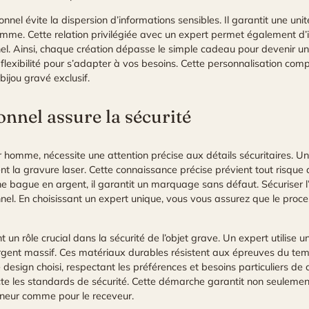
onnel évite la dispersion d’informations sensibles. Il garantit une un
omme. Cette relation privilégiée avec un expert permet également d’
el. Ainsi, chaque création dépasse le simple cadeau pour devenir un 
 flexibilité pour s’adapter à vos besoins. Cette personnalisation co
bijou gravé exclusif.
nel assure la sécurité
ur homme, nécessite une attention précise aux détails sécuritaires. U
t la gravure laser. Cette connaissance précise prévient tout risque 
e bague en argent, il garantit un marquage sans défaut. Sécuriser l’i
el. En choisissant un expert unique, vous vous assurez que le proce
un rôle crucial dans la sécurité de l’objet grave. Un expert utilis
’argent massif. Ces matériaux durables résistent aux épreuves du temp
e design choisi, respectant les préférences et besoins particuliers de
te les standards de sécurité. Cette démarche garantit non seulement
donneur comme pour le receveur.