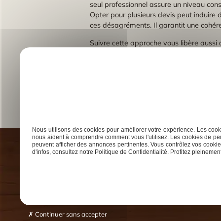
seul professionnel assure un niveau consta
Opter pour plusieurs devis peut induire d
ces désagréments. Il garantit une cohére
Suivre cette approche vous libère aussi 
délais. Il assure une communication dire
distançant des erreurs souvent liées à la
pour l’objet grave. C’est un choix avisé 
Finalement, confier votre projet à un se
tranquillité d’esprit inestimable.
Previous:
Coupe a personnaliser pour toutes les occa
Navigation
Nous utilisons des cookies pour améliorer votre expérience. Les cooki
nous aident à comprendre comment vous l'utilisez. Les cookies de per
de
peuvent afficher des annonces pertinentes. Vous contrôlez vos cookies
d'infos, consultez notre Politique de Confidentialité. Profitez pleinement 
l’article
Accueil
Menuisi
Continuer sans accepter