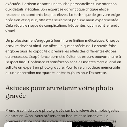
exécutée. L’artisan apporte une touche personnelle et une attention
aux détails inégalée. Son expertise garantit que chaque étape
respecte les standards les plus élevés. La technique de gravure exige
précision et rigueur, atteintes seulement par une main expérimentée.
Cela réduit le risque de complications fréquentes, optimisant le rendu
visuel.
Un professionnel s’engage à fournir une finition méticuleuse. Chaque
gravure devient ainsi une pièce unique et précieuse. Le savoir-faire
englobe aussi la capacité à prédire les effets des différentes étapes
du processus. L’expérience permet d’éviter les erreurs pouvant nuire à
l’aspect final. Confiance et satisfaction sont les maîtres mots quand on
sollicite un expert en photo gravure. Pour faire un cadeau mémorable
ou une décoration marquante, optez toujours pour l’expertise.
Astuces pour entretenir votre photo
gravée
Prendre soin de votre photo gravée sur bois relève de simples gestes
d’entretien. Ainsi, vous préservez sa beauté et sa longévité. La
première astuce consiste à choisir un emplacement adéquat. Évitez
l’exposition directe au soleil pour prévenir toute décoloration du bois.
Fermer et accepter