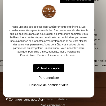
Évitez également les changements brusques de température,
nuisibles à la structure. Ces précautions permettent d’assurer la
pérennité de la gravure.
Nettoyer régulièrement l’objet gravé reste crucial pour sa
conservation. Utilisez un chiffon doux pour ôter la poussière
Nous utilisons des cookies pour améliorer votre expérience. Les
accumulée. N’appliquez pas de produits chimiques qui pourraient
cookies essentiels garantissent le bon fonctionnement du site, tandis
que les cookies d'analyse nous aident à comprendre comment vous
endommager la surface. Une attention régulière garantit que votre
l'utilisez. Les cookies de personnalisation et publicitaires permettent
gravure reste éclatante au fil du temps. Chaque entretien prolonge la
une expérience plus adaptée à vos préférences et peuvent afficher
vie de l’œuvre gravée. Préserver votre photo gravée sur bois, c’est
des annonces pertinentes. Vous contrôlez vos cookies via les
protéger un souvenir précieux. Respectez ces quelques astuces pour
paramètres du navigateur. En continuant, vous acceptez notre
politique. Pour plus d'infos, consultez notre Politique de
la maintenir en parfait état, année après année.
Confidentialité. Profitez pleinement de votre visite !
Previous:
Comment créer un placard
Next:
Offrir une gravure émotionnelle
mural sur mesure sans casse-tête
pour maman
Navigation
Tout accepter
de
Personnaliser
l’article
Politique de confidentialité
Accueil
Menuisier Ébéniste
Continuer sans accepter
Vos événements