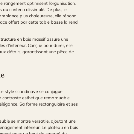
de rangement optimisent l’organisation.
 au contenu dissimulé. De plus, le
 ambiance plus chaleureuse, elle répond
lace offert par cette table basse la rend
 structure en bois massif assure une
s d’intérieur. Conçue pour durer, elle
aux détails, garantissant une pièce de
de
 Le style scandinave se conjugue
un contraste esthétique remarquable.
 élégance. Sa forme rectangulaire et ses
euble se montre versatile, ajoutant une
ménagement intérieur. Le plateau en bois
mplément avec un bout de canapé du