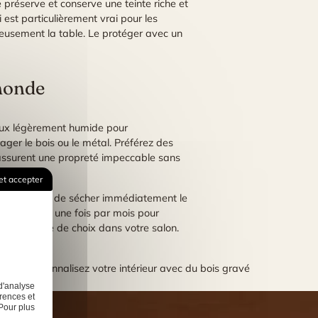
se préserve et conserve une teinte riche et
i est particulièrement vrai pour les
eusement la table. Le protéger avec un
 monde
 doux légèrement humide pour
ger le bois ou le métal. Préférez des
 assurent une propreté impeccable sans
et accepter
 Assurez-vous de sécher immédiatement le
ez le plateau une fois par mois pour
era sa place de choix dans votre salon.
Next:
Personnalisez votre intérieur avec du bois gravé
d'analyse
rences et
Pour plus