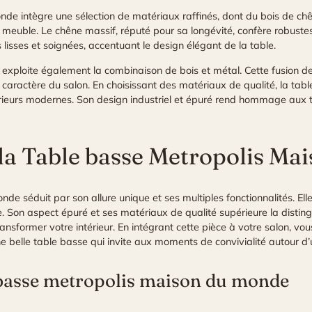
de intègre une sélection de matériaux raffinés, dont du bois de ch
 du meuble. Le chêne massif, réputé pour sa longévité, confère robust
s lisses et soignées, accentuant le design élégant de la table.
is exploite également la combinaison de bois et métal. Cette fusion 
le caractère du salon. En choisissant des matériaux de qualité, la tab
ntérieurs modernes. Son design industriel et épuré rend hommage aux 
 la Table basse Metropolis Ma
 séduit par son allure unique et ses multiples fonctionnalités. Elle 
e. Son aspect épuré et ses matériaux de qualité supérieure la disting
ansformer votre intérieur. En intégrant cette pièce à votre salon, 
e belle table basse qui invite aux moments de convivialité autour d’u
 basse metropolis maison du monde