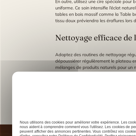
En outre, utilisez une cire spéciale pour 
uniforme. Ce soin intensifie l’éclat natur
tables en bois massif comme la Table b
tissu doux préviendra les éraflures lors 
Nettoyage efficace de
Adoptez des routines de nettoyage réguli
dépoussiérer régulièrement le plateau en
mélanges de produits naturels pour un 
résidus. Un entretien hebdomadaire suff
En cas de taches persistantes, utilisez
plateau pour éviter que l’humidité ne s’in
raviver son éclat et sa couleur bois nat
Sa splendeur révèlera votre goût pour le 
Previous:
Idées de décoration avec gravure prénom b
Nous utilisons des cookies pour améliorer votre expérience. Les cooki
Navigation
nous aident à comprendre comment vous l'utilisez. Les cookies de per
peuvent afficher des annonces pertinentes. Vous contrôlez vos cookies
d'infos, consultez notre Politique de Confidentialité. Profitez pleinement 