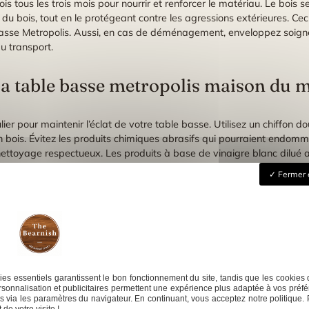
bois tous les trois mois pour nourrir et renforcer le matériau. Le bois 
el du bois, tout en le protégeant contre les agressions extérieures. Cec
asse Metropolis. Aussi, en cas de déménagement, enveloppez soign
du transport.
 la table basse metropolis maison du
er pour maintenir l’éclat de votre table basse. Utilisez un chiffon
 bois. Évitez les produits chimiques abrasifs qui pourraient endomma
nettoyage respectueux. Les produits à base de vinaigre blanc dilué
it à préserver la beauté de cette table basse design.
Fermer 
 de l’eau tiède avec un peu de savon doux et rincez soigneusement.
filtre. Ne laissez jamais d’eau stagner sur les surfaces. Enfin, poliss
urelle. Grâce à ces gestes simples, la Table basse Metropolis conserv
chic et l’esthétique intemporelles.
ois
es essentiels garantissent le bon fonctionnement du site, tandis que les cookies 
sonnalisation et publicitaires permettent une expérience plus adaptée à vos préfé
 via les paramètres du navigateur. En continuant, vous acceptez notre politique. 
de votre visite !