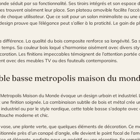
e séduit par sa fonctionnalité. Ses tiroirs intégrés et son espace 
 trouvent aisément leur place. Son plateau amovible facilite l’accès
e chaque utilisateur. Que ce soit pour un salon minimaliste ou une
design prouve que l’élégance peut s’allier à la praticité. Le gain de p
 la différence. La qualité du bois composite renforce sa longévité. Sa
du temps. Sa couleur bois laqué s’harmonise aisément avec divers style
ration. Les finitions impeccables témoignent de l’attention portée 
ement avec des meubles TV ou des fauteuils contemporains.
 table basse metropolis maison du mon
 Metropolis Maison du Monde évoque un design urbain et industriel.
 une finition soignée. La combinaison subtile de bois et métal crée 
ndustriel ou par le style nordique, cette table basse s’adapte avec
touche moderne et chic.
n vase, une plante verte, que quelques éléments de décoration. Ce m
ionnée près d’un canapé d’angle, elle devient le point focal de l’a
lisse et élégante, parfaite pour un apéritif ou une réception. En co