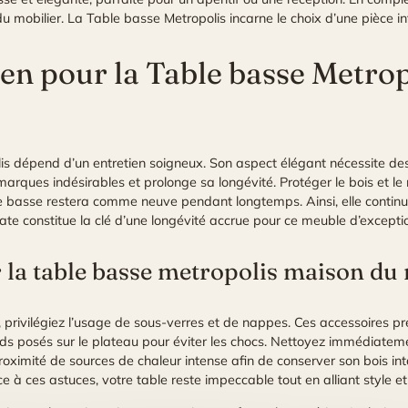
 mobilier. La Table basse Metropolis incarne le choix d’une pièce in
ien pour la Table basse Metro
is dépend d’un entretien soigneux. Son aspect élégant nécessite des 
 marques indésirables et prolonge sa longévité. Protéger le bois et l
e basse restera comme neuve pendant longtemps. Ainsi, elle continue
e constitue la clé d’une longévité accrue pour ce meuble d’excepti
 la table basse metropolis maison d
 privilégiez l’usage de sous-verres et de nappes. Ces accessoires pré
rds posés sur le plateau pour éviter les chocs. Nettoyez immédiateme
 proximité de sources de chaleur intense afin de conserver son bois int
à ces astuces, votre table reste impeccable tout en alliant style et 