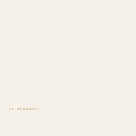
THE BEARNISH
Gravure sur bois à Ustaritz