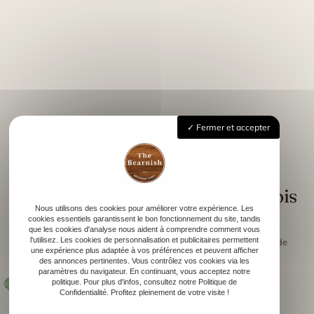
Fermer et accepter
DES CRÉATIONS QUI ALLIENT BEAUTÉ ET UTILITÉ
Personnalisez vos objets du
quotidien avec la gravure sur bois
Nous utilisons des cookies pour améliorer votre expérience. Les
cookies essentiels garantissent le bon fonctionnement du site, tandis
que les cookies d'analyse nous aident à comprendre comment vous
l'utilisez. Les cookies de personnalisation et publicitaires permettent
L’atelier
The Bearnish
propose la
sur de
gravure sur bois sur mesure
une expérience plus adaptée à vos préférences et peuvent afficher
nombreux supports :
des annonces pertinentes. Vous contrôlez vos cookies via les
paramètres du navigateur. En continuant, vous acceptez notre
, personnalisées avec un
Planches à charcuterie et à fromage
politique. Pour plus d'infos, consultez notre Politique de
Confidentialité. Profitez pleinement de votre visite !
prénom, un logo ou un message,