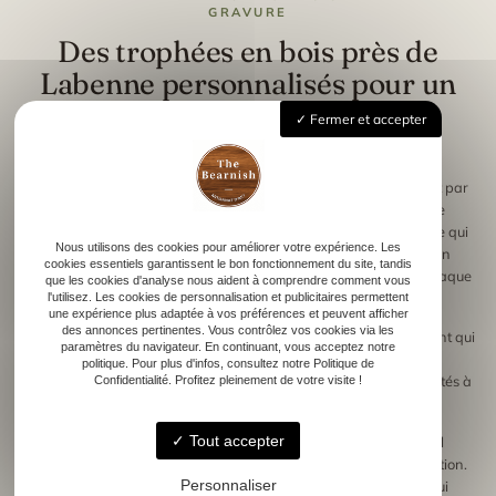
GRAVURE
Des trophées en bois près de
Labenne personnalisés pour un
souvenir durable
Fermer et accepter
Les trophées en bois près de Labenne se distinguent également par
les nombreuses possibilités de personnalisation. L’atelier The
Bearnish propose notamment la gravure sur bois, une technique qui
Nous utilisons des cookies pour améliorer votre expérience. Les
permet d’ajouter un logo, un nom d’événement, une date ou un
cookies essentiels garantissent le bon fonctionnement du site, tandis
message directement sur le trophée. Cette finition transforme chaque
que les cookies d'analyse nous aident à comprendre comment vous
pièce en souvenir durable et chargé de sens.
l'utilisez. Les cookies de personnalisation et publicitaires permettent
une expérience plus adaptée à vos préférences et peuvent afficher
des annonces pertinentes. Vous contrôlez vos cookies via les
La gravure permet d’obtenir des détails précis et un rendu élégant qui
paramètres du navigateur. En continuant, vous acceptez notre
valorise chaque récompense. Clubs sportifs, associations ou
politique. Pour plus d'infos, consultez notre Politique de
entreprises peuvent ainsi créer des trophées parfaitement adaptés à
Confidentialité. Profitez pleinement de votre visite !
leur identité et à leur événement.
Tout accepter
Un trophée peut par exemple intégrer un emblème, un visuel
spécifique ou une forme inspirée de la thématique de la compétition.
Personnaliser
Cette approche permet de créer des récompenses uniques qui