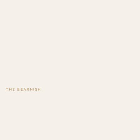
THE BEARNISH
Trophée en bois près de Labenne