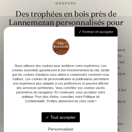
GRAVURE
Des trophées en bois près de
Lannemezan personnalisés pour
un souvenir durable
Fermer et accepter
Les trophées en bois près de Lannemezan se distinguent également
par les nombreuses possibilités de personnalisation. L’atelier The
Bearnish propose notamment la gravure sur bois, une technique qui
Nous utilisons des cookies pour améliorer votre expérience. Les
permet d’ajouter un logo, un nom d’événement, une date ou un
cookies essentiels garantissent le bon fonctionnement du site, tandis
message directement sur le trophée. Cette finition transforme chaque
que les cookies d'analyse nous aident à comprendre comment vous
pièce en souvenir durable et chargé de sens.
l'utilisez. Les cookies de personnalisation et publicitaires permettent
une expérience plus adaptée à vos préférences et peuvent afficher
des annonces pertinentes. Vous contrôlez vos cookies via les
La gravure permet d’obtenir des détails précis et un rendu élégant qui
paramètres du navigateur. En continuant, vous acceptez notre
valorise chaque récompense. Clubs sportifs, associations ou
politique. Pour plus d'infos, consultez notre Politique de
entreprises peuvent ainsi créer des trophées parfaitement adaptés à
Confidentialité. Profitez pleinement de votre visite !
leur identité et à leur événement.
Tout accepter
Un trophée peut par exemple intégrer un emblème, un visuel
spécifique ou une forme inspirée de la thématique de la compétition.
Personnaliser
Cette approche permet de créer des récompenses uniques qui