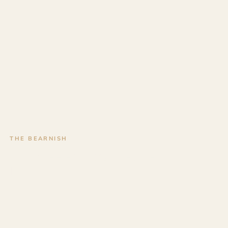
THE BEARNISH
Trophée en bois près de
Lannemezan