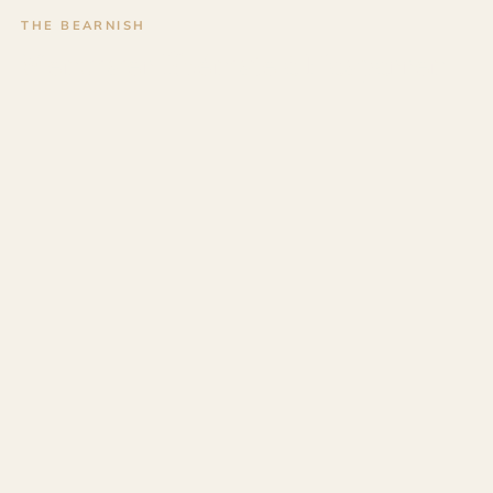
THE BEARNISH
Menuisier Ébéniste à Hasparren