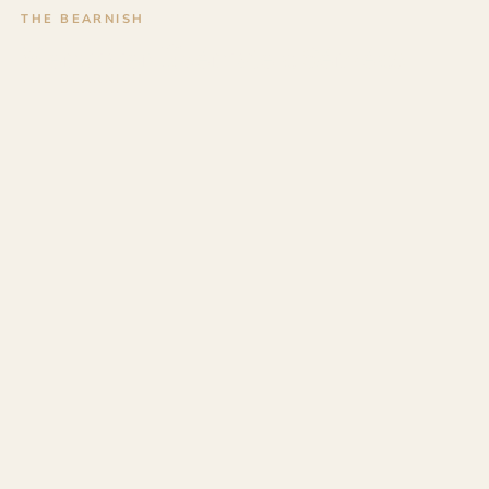
THE BEARNISH
Menuisier Ébéniste à Séméac