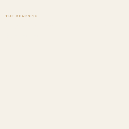
THE BEARNISH
Objets en bois à Gan pour vos
évènements