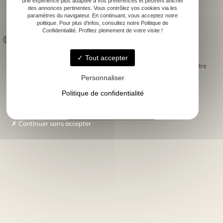
une expérience plus adaptée à vos préférences et peuvent afficher
des annonces pertinentes. Vous contrôlez vos cookies via les
élégants et personnalisés,
paramètres du navigateur. En continuant, vous acceptez notre
Cadeaux d’entreprise
politique. Pour plus d'infos, consultez notre Politique de
Confidentialité. Profitez pleinement de votre visite !
pour vos salons, mariages ou
Supports en ardoise ou bois gravé
séminaires.
Tout accepter
Chaque création est
, fabriquée artisanalement dans notre
unique
atelier à Gan, avec le plus grand soin.
Personnaliser
Politique de confidentialité
J'AI UN ÉVÈNEMENT
Continuer sans accepter