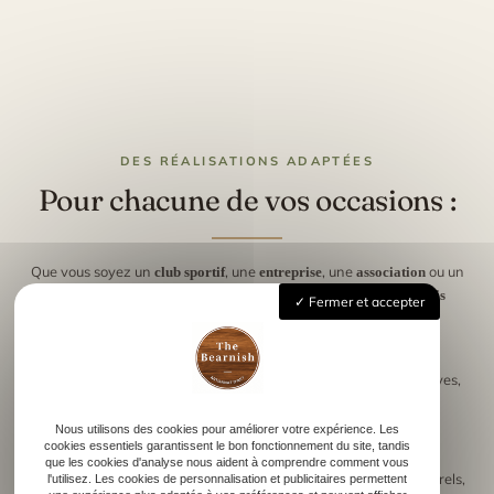
DES RÉALISATIONS ADAPTÉES
Pour chacune de vos occasions :
Que vous soyez un
, une
, une
ou un
club sportif
entreprise
association
,
The Bearnish
crée des
organisateur d’événement
objets en bois
Fermer et accepter
à votre image.
personnalisés
Parmi les réalisations les plus demandées :
pour les compétitions sportives,
Trophées et médailles sur mesure
pour les remises de prix,
Nous utilisons des cookies pour améliorer votre expérience. Les
Coupes gravées
cookies essentiels garantissent le bon fonctionnement du site, tandis
que les cookies d'analyse nous aident à comprendre comment vous
pour des événements culturels,
l'utilisez. Les cookies de personnalisation et publicitaires permettent
Plaques ou objets en bois décoratifs