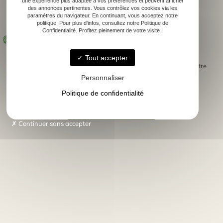
une expérience plus adaptée à vos préférences et peuvent afficher
des annonces pertinentes. Vous contrôlez vos cookies via les
élégants et personnalisés,
paramètres du navigateur. En continuant, vous acceptez notre
Cadeaux d’entreprise
politique. Pour plus d'infos, consultez notre Politique de
Confidentialité. Profitez pleinement de votre visite !
pour vos salons, mariages ou
Supports en ardoise ou bois gravé
séminaires.
Tout accepter
Chaque création est
, fabriquée artisanalement dans notre
unique
atelier à Tarnos, avec le plus grand soin.
Personnaliser
Politique de confidentialité
J'AI UN ÉVÈNEMENT
Continuer sans accepter