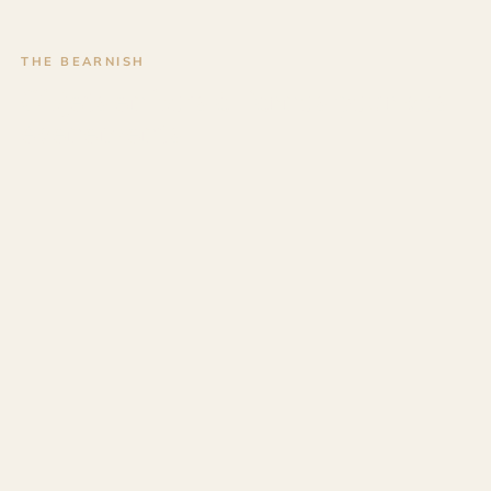
THE BEARNISH
Objets en bois à Tarnos pour vos
évènements