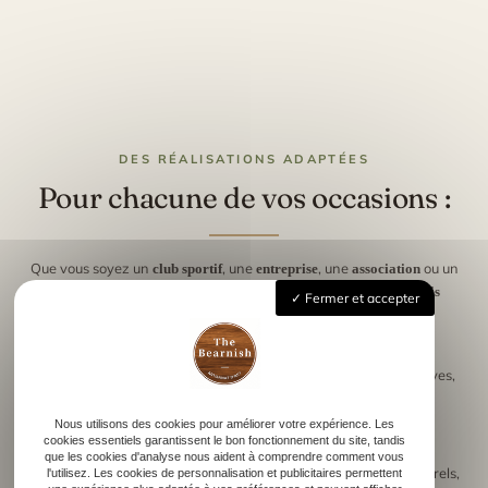
DES RÉALISATIONS ADAPTÉES
Pour chacune de vos occasions :
Que vous soyez un
, une
, une
ou un
club sportif
entreprise
association
,
The Bearnish
crée des
organisateur d’événement
objets en bois
Fermer et accepter
à votre image.
personnalisés
Parmi les réalisations les plus demandées :
pour les compétitions sportives,
Trophées et médailles sur mesure
pour les remises de prix,
Nous utilisons des cookies pour améliorer votre expérience. Les
Coupes gravées
cookies essentiels garantissent le bon fonctionnement du site, tandis
que les cookies d'analyse nous aident à comprendre comment vous
pour des événements culturels,
l'utilisez. Les cookies de personnalisation et publicitaires permettent
Plaques ou objets en bois décoratifs