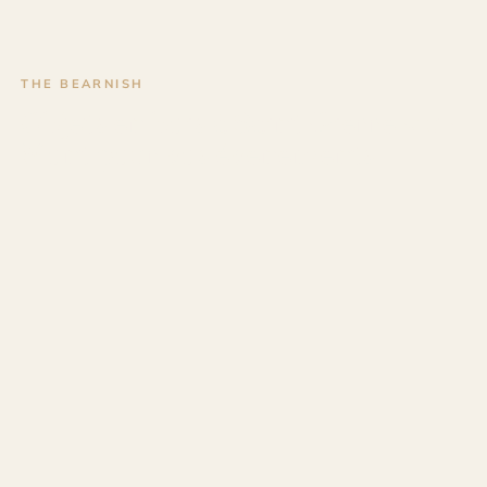
THE BEARNISH
Objets en bois à Saint-Pierre-du-
Mont pour vos évènements