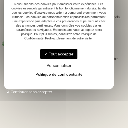
pour les remises de prix,
Coupes gravées
Nous utilisons des cookies pour améliorer votre expérience. Les
cookies essentiels garantissent le bon fonctionnement du site, tandis
que les cookies d'analyse nous aident à comprendre comment vous
pour des événements culturels,
Plaques ou objets en bois décoratifs
l'utilisez. Les cookies de personnalisation et publicitaires permettent
une expérience plus adaptée à vos préférences et peuvent afficher
des annonces pertinentes. Vous contrôlez vos cookies via les
élégants et personnalisés,
Cadeaux d’entreprise
paramètres du navigateur. En continuant, vous acceptez notre
politique. Pour plus d'infos, consultez notre Politique de
Confidentialité. Profitez pleinement de votre visite !
pour vos salons, mariages ou
Supports en ardoise ou bois gravé
séminaires.
Tout accepter
Chaque création est
, fabriquée artisanalement dans notre
unique
atelier à Saint-Pierre-du-Mont, avec le plus grand soin.
Personnaliser
Politique de confidentialité
J'AI UN ÉVÈNEMENT
Continuer sans accepter