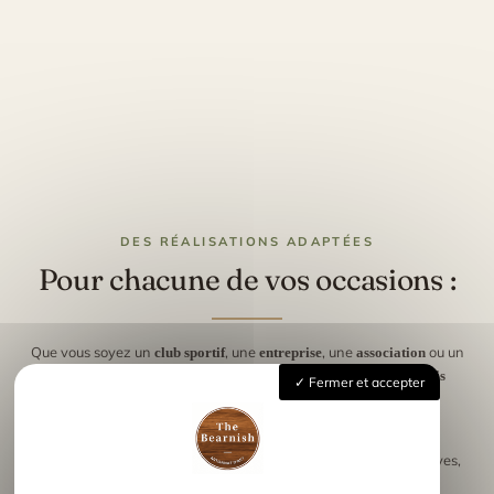
DES RÉALISATIONS ADAPTÉES
Pour chacune de vos occasions :
Que vous soyez un
, une
, une
ou un
club sportif
entreprise
association
,
The Bearnish
crée des
organisateur d’événement
objets en bois
Fermer et accepter
à votre image.
personnalisés
Parmi les réalisations les plus demandées :
pour les compétitions sportives,
Trophées et médailles sur mesure